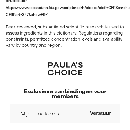
ePublication
bieden, maar over het algemeen
bieden, maar over het algemeen
is bewezen dat het meer kwaad
is bewezen dat het meer kwaad
https://www.accessdata.fda.gov/scripts/cdrh/cfdocs/cfcfr/CFRSearch.
dan goed doet.
dan goed doet.
CFRPart=347&showFR=1
Peer-reviewed, substantiated scientific research is used to
GEEN BEOORDELING
GEEN BEOORDELING
assess ingredients in this dictionary. Regulations regarding
We hebben dit ingrediënt nog
We hebben dit ingrediënt nog
constraints, permitted concentration levels and availability
niet beoordeeld omdat we het
niet beoordeeld omdat we het
vary by country and region.
onderzoek ernaar nog niet
onderzoek ernaar nog niet
hebben bekeken.
hebben bekeken.
Exclusieve aanbiedingen voor
members
Verstuur