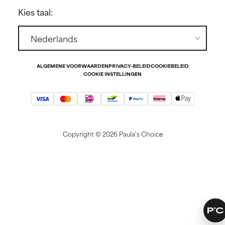
Affiliate partnerprogramma
Kies taal:
Studentenkorting
Contact
Pers
ALGEMENE VOORWAARDEN
PRIVACY-BELEID
COOKIEBELEID
COOKIE INSTELLINGEN
Copyright ©
2026 Paula's Choice