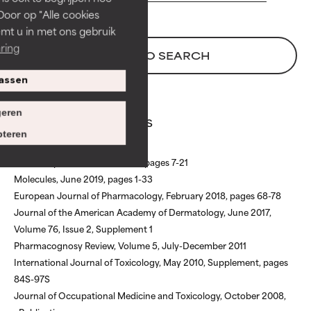
stabiliteit of doordringbaarheid
stabiliteit of doordringbaarheid
Door op "Alle cookies
van een formule te verbeteren.
van een formule te verbeteren.
emt u in met ons gebruik
ring
GEMIDDELD
GEMIDDELD
BACK TO SEARCH
Doorgaans niet-irriterend maar
Doorgaans niet-irriterend maar
assen
kan esthetische, stabiliteits- of
kan esthetische, stabiliteits- of
andere problemen hebben die
andere problemen hebben die
eren
Allantoin references
het nut ervan beperken.
het nut ervan beperken.
teren
SLECHT
SLECHT
Chemistry Series, March 2020, pages 7-21
De kans op irritatie is aanwezig.
De kans op irritatie is aanwezig.
Molecules, June 2019, pages 1-33
Het risico wordt vergroot als het
Het risico wordt vergroot als het
European Journal of Pharmacology, February 2018, pages 68-78
gecombineerd wordt met andere
gecombineerd wordt met andere
Journal of the American Academy of Dermatology, June 2017,
problematische ingrediënten.
problematische ingrediënten.
Volume 76, Issue 2, Supplement 1
Pharmacognosy Review, Volume 5, July-December 2011
SLECHTSTE
SLECHTSTE
International Journal of Toxicology, May 2010, Supplement, pages
Kan irritatie, ontsteking,
Kan irritatie, ontsteking,
84S-97S
droogheid, enz. veroorzaken. Kan
droogheid, enz. veroorzaken. Kan
Journal of Occupational Medicine and Toxicology, October 2008,
in sommige gevallen voordelen
in sommige gevallen voordelen