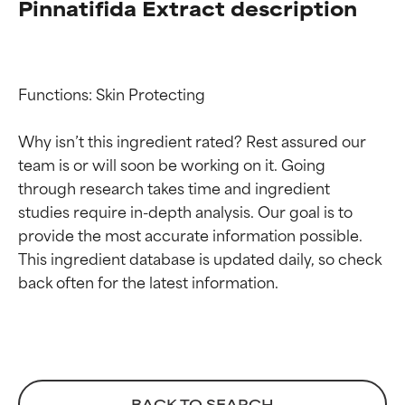
Pinnatifida Extract description
Functions: Skin Protecting

Why isn’t this ingredient rated? Rest assured our 
team is or will soon be working on it. Going 
through research takes time and ingredient 
studies require in-depth analysis. Our goal is to 
provide the most accurate information possible. 
Beoordelingen van
Beoordelingen van
This ingredient database is updated daily, so check 
ingrediënten
ingrediënten
BESTE
BESTE
Bewezen en ondersteund door
Bewezen en ondersteund door
onafhankelijk onderzoek.
onafhankelijk onderzoek.
Uitstekend actief ingrediënt
Uitstekend actief ingrediënt
BACK TO SEARCH