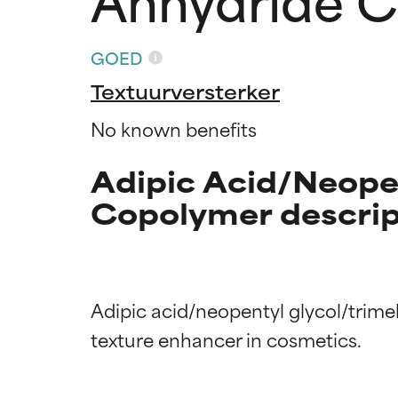
GOED
Textuurversterker
No known benefits
Adipic Acid/Neopen
Copolymer descrip
Beoordel
Beoordel
Adipic acid/neopentyl glycol/trimel
BESTE
BESTE
Bewezen en onde
Bewezen en onde
meeste huidtyp
meeste huidtyp