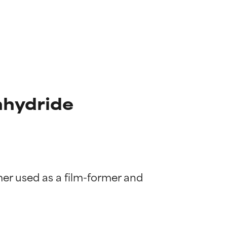
nhydride
mer used as a film-former and 
diënt voor de
diënt voor de