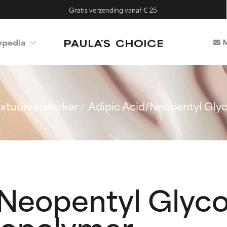
Gratis verzending vanaf € 25
M
ypedia
xtuurversterker
Adipic Acid/Neopentyl Glyc
Neopentyl Glycol
Copolymer