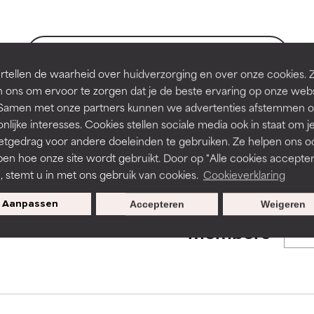
de textuur, stabiliteit of doordringbaarheid van een formule te 
de textuur, stabiliteit of doordringbaarheid van een formule te 
BACK TO SEARCH
tellen de waarheid over huidverzorging en over onze cookies. 
D
D
 ons om ervoor te zorgen dat je de beste ervaring op onze web
irriterend maar kan esthetische, stabiliteits- of andere problem
irriterend maar kan esthetische, stabiliteits- of andere problem
t. Samen met onze partners kunnen we advertenties afstemmen o
eperken.
eperken.
nlijke interesses. Cookies stellen sociale media ook in staat om j
s used to assess ingredients in this dictionary. Regulations regar
etgedrag voor andere doeleinden te gebruiken. Ze helpen ons o
pen hoe onze site wordt gebruikt. Door op "Alle cookies accepter
n, stemt u in met ons gebruik van cookies.
Cookieverklaring
tatie is aanwezig. Het risico wordt vergroot als het gecombineer
tatie is aanwezig. Het risico wordt vergroot als het gecombineer
tische ingrediënten.
tische ingrediënten.
Aanpassen
Accepteren
Weigeren
Exclusieve aanbiedingen voor
members
ntsteking, droogheid, enz. veroorzaken. Kan in sommige gevallen 
ntsteking, droogheid, enz. veroorzaken. Kan in sommige gevallen 
ver het algemeen is bewezen dat het meer kwaad dan goed doet
ver het algemeen is bewezen dat het meer kwaad dan goed doet
ORDELING
ORDELING
ingrediënt nog niet beoordeeld omdat we het onderzoek ernaar 
ingrediënt nog niet beoordeeld omdat we het onderzoek ernaar 