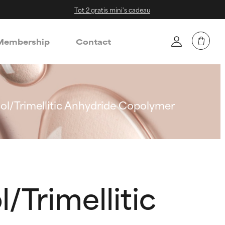
Tot 2 gratis mini's cadeau
embership
Contact
ol/Trimellitic Anhydride Copolymer
/Trimellitic