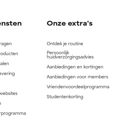
ensten
Onze extra's
vragen
Ontdek je routine
Persoonlijk
roducten
huidverzorgingsadvies
talen
Aanbiedingen en kortingen
evering
Aanbiedingen voor members
Vriendenvoordeelprogramma
 websites
Studentenkorting
n
nerprogramma