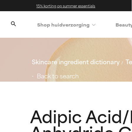
15% korting op summer essentials
Shop huidverzorging
Beaut
Skincare ingredient dictionary
Te
Back to search
Adipic Acid/
Anhydride 