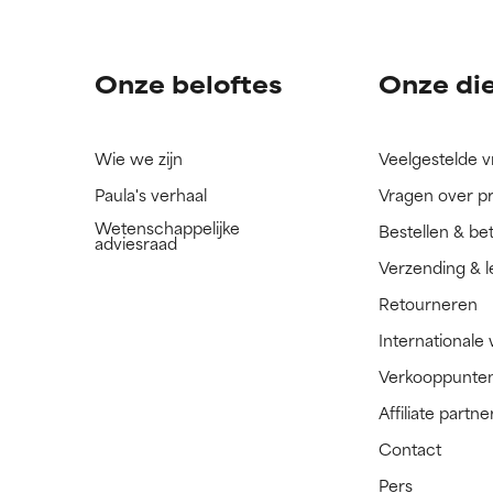
n.
n.
Onze beloftes
Onze di
Wie we zijn
Veelgestelde 
Paula's verhaal
Vragen over p
Wetenschappelijke
Bestellen & be
adviesraad
Verzending & l
Retourneren
Internationale
Verkooppunte
Affiliate part
Contact
Pers