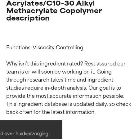
Acrylates/C10-30 Alkyl
Methacrylate Copolymer
description
Functions: Viscosity Controlling

Why isn’t this ingredient rated? Rest assured our 
team is or will soon be working on it. Going 
through research takes time and ingredient 
studies require in-depth analysis. Our goal is to 
Beoordelingen van
Beoordelingen van
provide the most accurate information possible. 
This ingredient database is updated daily, so check 
ingrediënten
ingrediënten
BESTE
BESTE
Bewezen en ondersteund door
Bewezen en ondersteund door
id over huidverzorging