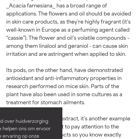
_Acacia farnesiana_ has a broad range of 
applications. The flowers and oil should be avoided 
in skin care products, as they’re highly fragrant (it’s 
well-known in Europe as a perfuming agent called 
“cassie”). The flower and oil’s volatile compounds – 
among them linalool and geraniol - can cause skin 
irritation and are astringent when applied to skin.

Its pods, on the other hand, have demonstrated 
antioxidant and anti-inflammatory properties in 
Beoordelingen van
Beoordelingen van
research performed on mice skin. Parts of the 
ingrediënten
ingrediënten
plant have also been used in some cultures as a 
treatment for stomach ailments.

BESTE
BESTE
When it comes to this extract, it’s another example 
Bewezen en ondersteund door
Bewezen en ondersteund door
id over huidverzorging
of why it’s so important to pay attention to the 
onafhankelijk onderzoek.
onafhankelijk onderzoek.
Ze helpen ons om ervoor
label of skin care products so you know exactly 
Uitstekend actief ingrediënt
Uitstekend actief ingrediënt
e ervaring op onze