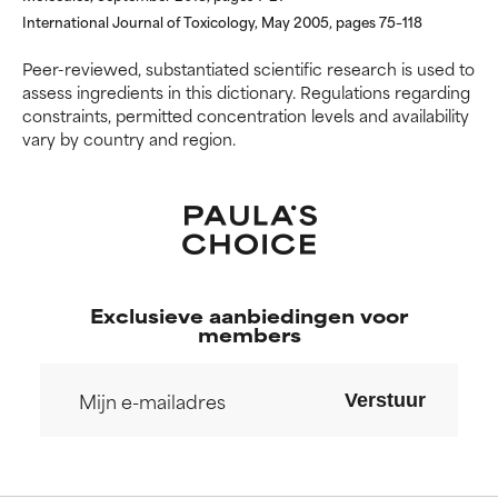
International Journal of Toxicology, May 2005, pages 75–118
SLECHTSTE
SLECHTSTE
Peer-reviewed, substantiated scientific research is used to
Kan irritatie, ontsteking,
Kan irritatie, ontsteking,
assess ingredients in this dictionary. Regulations regarding
droogheid, enz. veroorzaken.
droogheid, enz. veroorzaken.
constraints, permitted concentration levels and availability
Kan in sommige gevallen
Kan in sommige gevallen
vary by country and region.
voordelen bieden, maar over
voordelen bieden, maar over
het algemeen is bewezen dat
het algemeen is bewezen dat
het meer kwaad dan goed doet.
het meer kwaad dan goed doet.
GEEN BEOORDELING
GEEN BEOORDELING
We hebben dit ingrediënt nog
We hebben dit ingrediënt nog
niet beoordeeld omdat we het
niet beoordeeld omdat we het
Exclusieve aanbiedingen voor
onderzoek ernaar nog niet
onderzoek ernaar nog niet
members
hebben bekeken.
hebben bekeken.
Verstuur