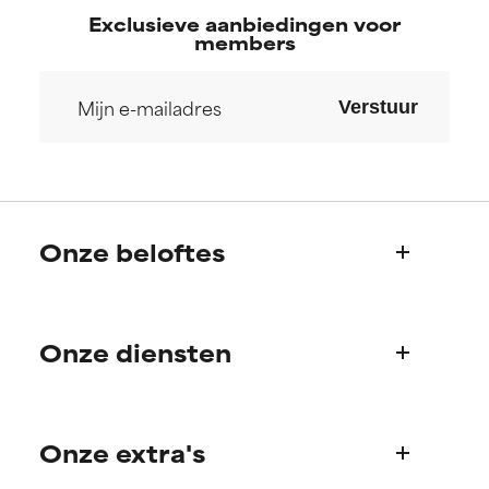
Exclusieve aanbiedingen voor
members
Verstuur
Onze beloftes
Wie we zijn
Onze diensten
Paula's verhaal
Wetenschappelijke adviesraad
Veelgestelde vragen
Onze extra's
Vragen over producten
Bestellen & betalen