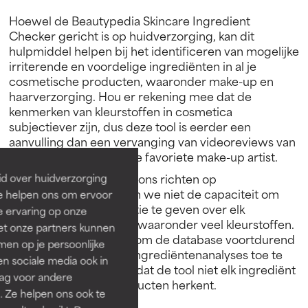
Hoewel de Beautypedia Skincare Ingredient
Checker gericht is op huidverzorging, kan dit
hulpmiddel helpen bij het identificeren van mogelijke
irriterende en voordelige ingrediënten in al je
cosmetische producten, waaronder make-up en
haarverzorging. Hou er rekening mee dat de
kenmerken van kleurstoffen in cosmetica
subjectiever zijn, dus deze tool is eerder een
aanvulling dan een vervanging van videoreviews van
andere bronnen, zoals je favoriete make-up artist.
Opmerking: Omdat we ons richten op
id over huidverzorging
huidverzorging, hebben we niet de capaciteit om
Ze helpen ons om ervoor
gedetailleerde informatie te geven over elk
e ervaring op onze
cosmetisch ingrediënt, waaronder veel kleurstoffen.
et onze partners kunnen
Hoewel het ons doel is om de database voortdurend
en op je persoonlijke
bij te werken en meer ingrediëntenanalyses toe te
len sociale media ook in
voegen, is het mogelijk dat de tool niet elk ingrediënt
rag voor andere
in al je verzorgingsproducten herkent.
. Ze helpen ons ook te