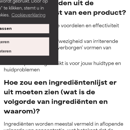
 wordt gebruikt. Door op
Wat kun je afleiden uit de
 te klikken, stemt u in
ingrediëntenlijst van een product?
kies.
Cookieverklaring
+ Inzicht in de potentiële voordelen en effectiviteit
assen
van de formule
+ De aanwezigheid of afwezigheid van irriterende
eren
ingrediënten (inclusief 'verborgen' vormen van
teren
parfum)
+ Of een product geschikt is voor jouw huidtype en
huidproblemen
Hoe zou een ingrediëntenlijst er
uit moeten zien (wat is de
volgorde van ingrediënten en
waarom)?
Ingrediënten worden meestal vermeld in aflopende
volgorde van concentratie, wat betekent dat de