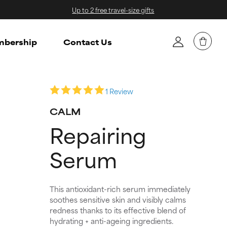
Up to 2 free travel-size gifts
bership
Contact Us
1 Review
CALM
Repairing
Serum
This antioxidant-rich serum immediately
soothes sensitive skin and visibly calms
redness thanks to its effective blend of
hydrating + anti-ageing ingredients.