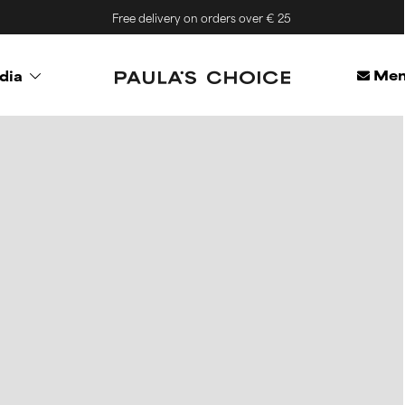
Free delivery on orders over € 25
Mem
dia