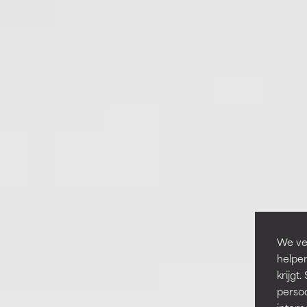
We ver
helpen
krijg
persoo