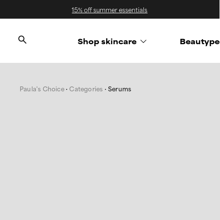
15% off summer essentials
Shop skincare
Beautype
Paula's Choice
Categories
Serums