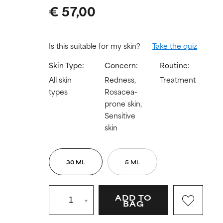
€ 57,00
Is this suitable for my skin?
Take the quiz
Skin Type:
Concern:
Routine:
All skin
Redness,
Treatment
types
Rosacea-
prone skin,
Sensitive
skin
30 ML
5 ML
ADD TO
+
BAG