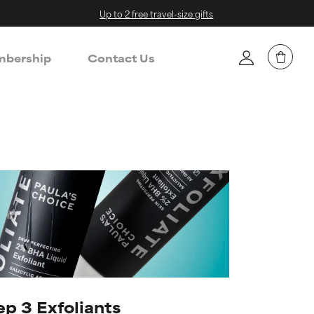
Up to 2 free travel-size gifts
bership
Contact Us
ep 3 Exfoliants