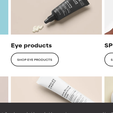
Eye products
SP
SHOP EYE PRODUCTS
S