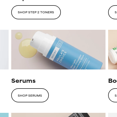
SHOP STEP 2 TONERS
S
Serums
Bo
SHOP SERUMS
S