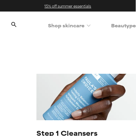
15% off summer essentials
Shop skincare
Beautype
Step 1 Cleansers