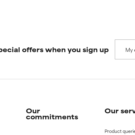
pecial offers when you sign up
Our
Our ser
commitments
Product queri