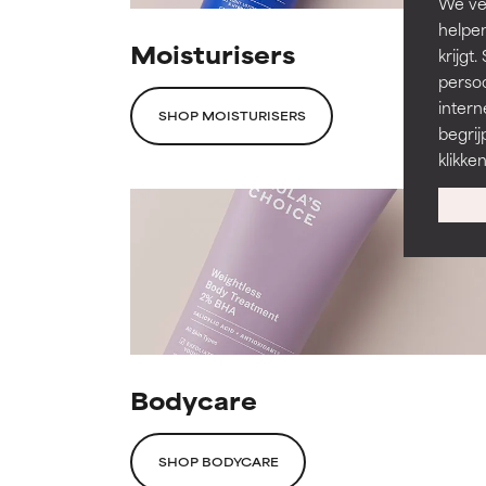
We ver
helpen
Moisturisers
krijg
persoo
intern
SHOP MOISTURISERS
begrij
klikke
Bodycare
SHOP BODYCARE