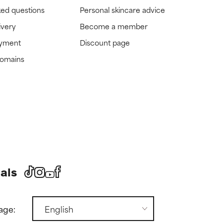
ked questions
Personal skincare advice
ivery
Become a member
ayment
Discount page
domains
als
age: