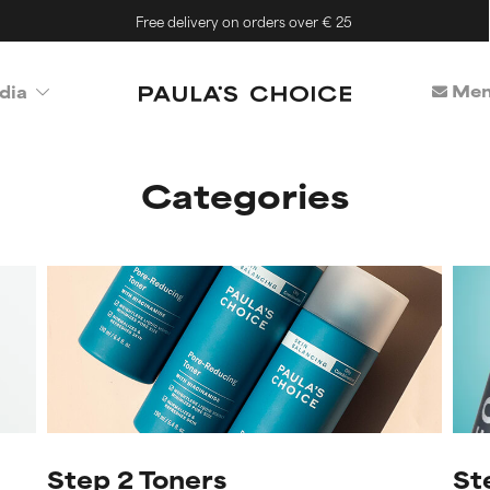
Free delivery on orders over € 25
Mem
dia
Categories
Step 2 Toners
St