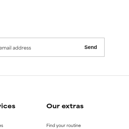
Send
vices
Our extras
es
Find your routine