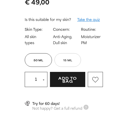
€ 49,00
Is this suitable for my skin?
Take the quiz
Skin Type:
Concern:
Routine:
All skin
Anti-Aging,
Moisturizer
types
Dull skin
PM
50 ML
15 ML
ADD TO
+
BAG
Try for 60 days!
Not happy? Get a full refund