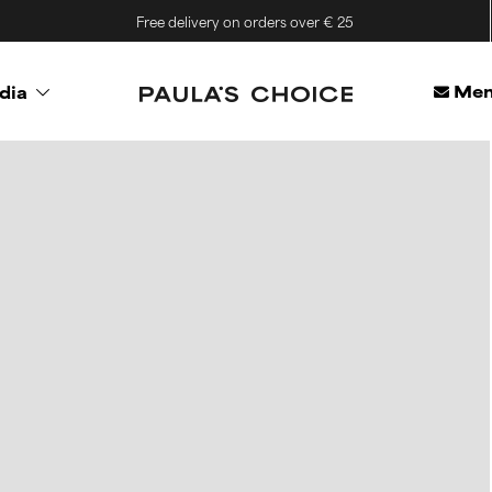
Free delivery on orders over € 25
Mem
dia