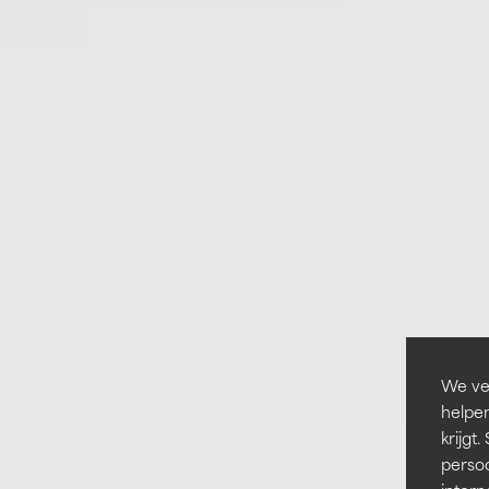
We ver
helpen
krijg
persoo