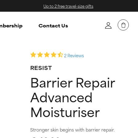
Up to 2 free travel-size gifts
bership
Contact Us
2 Reviews
RESIST
Barrier Repair
Advanced
Moisturiser
Stronger skin begins with barrier repair.