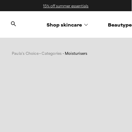
15% off summer essentials
Shop skincare
Beautype
Paula's Choice
Categories
Moisturisers