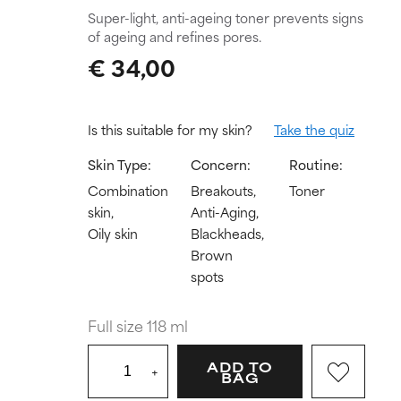
Super-light, anti-ageing toner prevents signs
of ageing and refines pores.
€ 34,00
Is this suitable for my skin?
Take the quiz
Skin Type:
Concern:
Routine:
Combination
Breakouts,
Toner
skin,
Anti-Aging,
Oily skin
Blackheads,
Brown
spots
Full size 118 ml
ADD TO
+
BAG