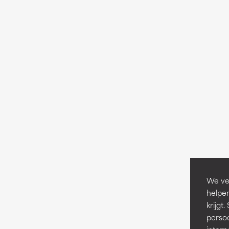
We ver
helpen
krijg
persoo