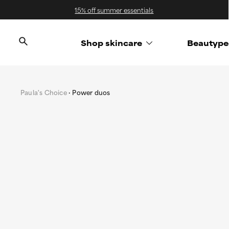
15% off summer essentials
Shop skincare
Beautype
Paula's Choice
Power duos