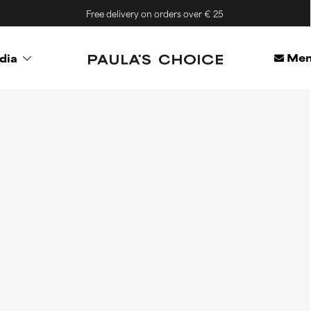
Free delivery on orders over € 25
Mem
dia