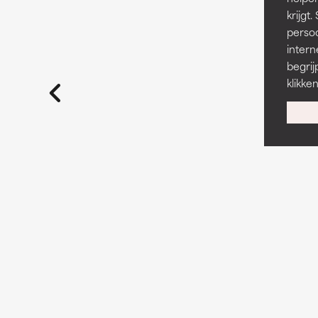
krijg
persoo
intern
begrij
klikke