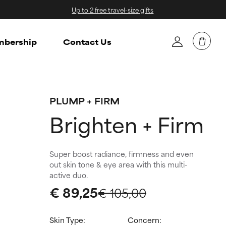
Up to 2 free travel-size gifts
bership
Contact Us
PLUMP + FIRM
Brighten + Firm
Super boost radiance, firmness and even
out skin tone & eye area with this multi-
active duo.
€ 89,25
€ 105,00
Skin Type:
Concern: