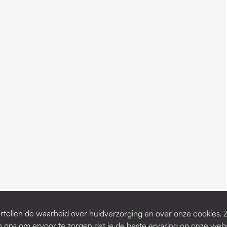
tellen de waarheid over huidverzorging en over onze cookies. 
 ons om ervoor te zorgen dat je de beste ervaring op onze web