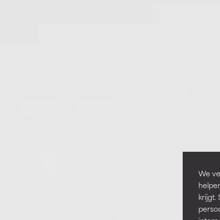
We ver
helpen
krijg
persoo