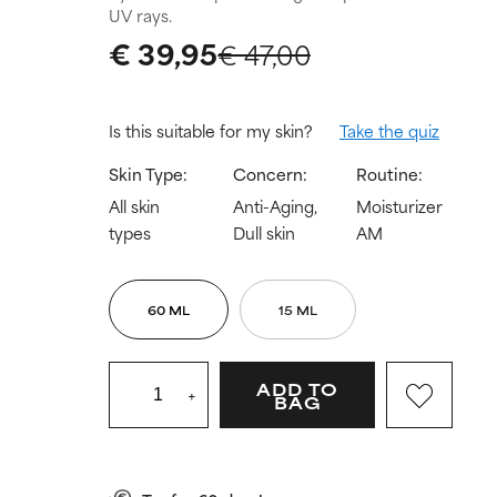
UV rays.
€ 39,95
€ 47,00
Is this suitable for my skin?
Take the quiz
Skin Type:
Concern:
Routine:
All skin
Anti-Aging,
Moisturizer
types
Dull skin
AM
60 ML
15 ML
ADD TO
+
BAG