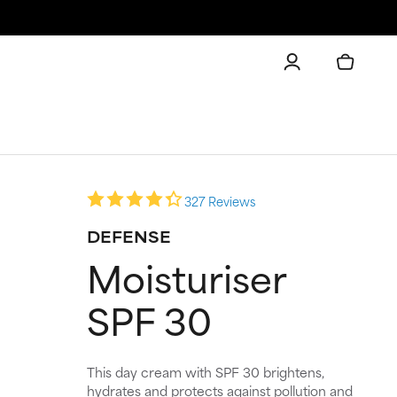
327 Reviews
DEFENSE
Moisturiser
SPF 30
This day cream with SPF 30 brightens,
hydrates and protects against pollution and