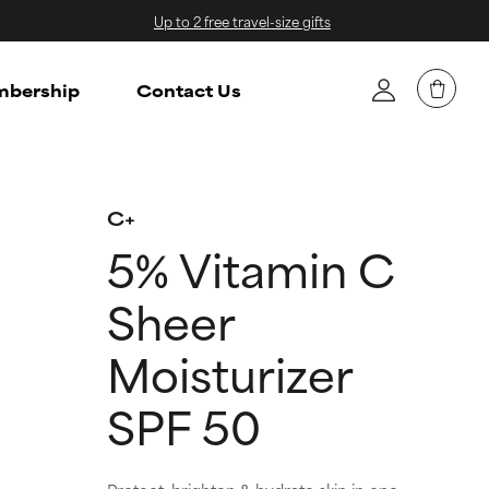
Up to 2 free travel-size gifts
bership
Contact Us
C+
5% Vitamin C
Sheer
Moisturizer
SPF 50