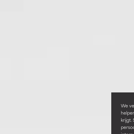
We ver
helpen
krijg
persoo