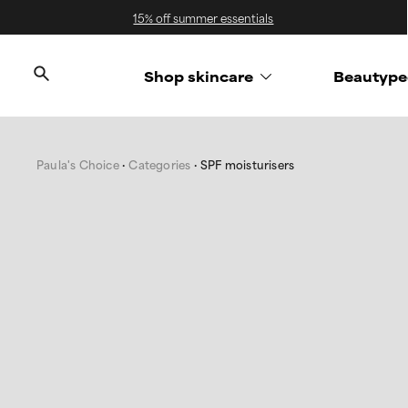
15% off summer essentials
Shop skincare
Beautype
Paula's Choice
Categories
SPF moisturisers