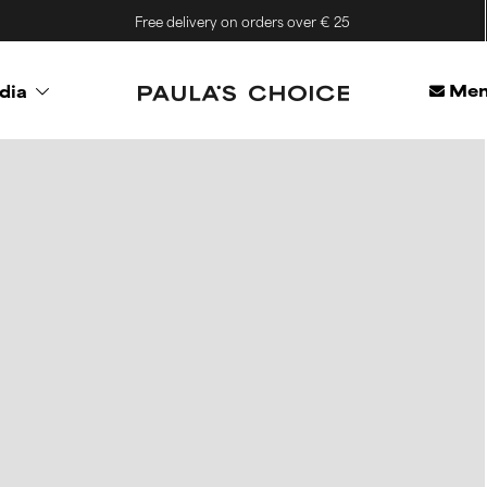
Free delivery on orders over € 25
Mem
dia