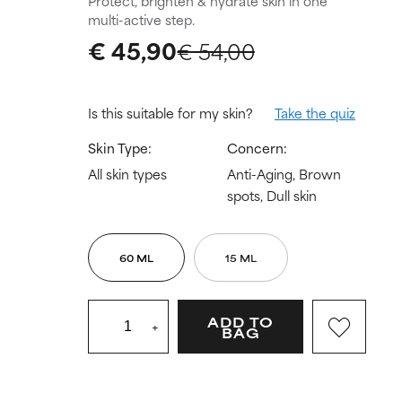
Protect, brighten & hydrate skin in one
multi-active step.
€ 45,90
€ 54,00
Is this suitable for my skin?
Take the quiz
Skin Type:
Concern:
All skin types
Anti-Aging, Brown
spots, Dull skin
60 ML
15 ML
ADD TO
+
BAG