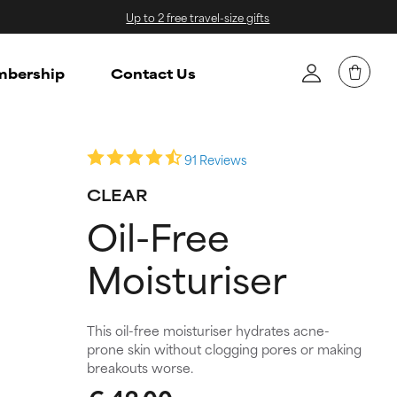
Up to 2 free travel-size gifts
bership
Contact Us
91 Reviews
CLEAR
Oil-Free
Moisturiser
This oil-free moisturiser hydrates acne-
prone skin without clogging pores or making
breakouts worse.