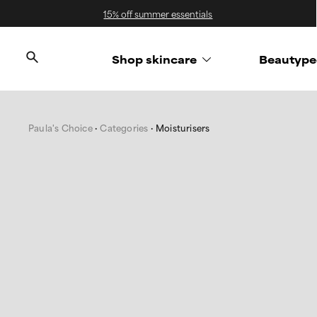
15% off summer essentials
Shop skincare
Beautype
Paula's Choice
Categories
Moisturisers