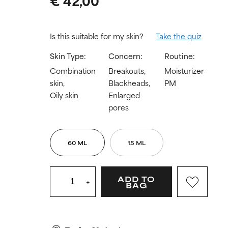
€ 42,00
Is this suitable for my skin?
Take the quiz
Skin Type:
Concern:
Routine:
Combination
Breakouts,
Moisturizer
skin,
Blackheads,
PM
Oily skin
Enlarged
pores
60 ML
15 ML
ADD TO
+
BAG