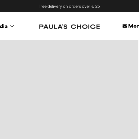
Free delivery on orders over € 25
Mem
dia