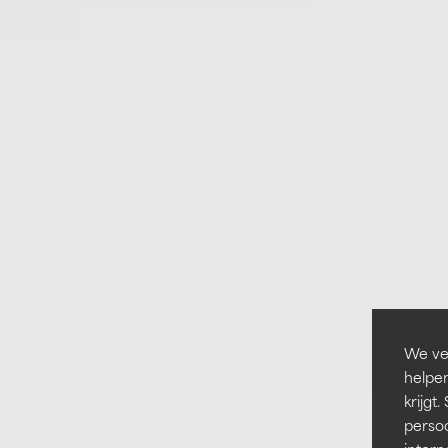
We ver
helpen
krijg
persoo